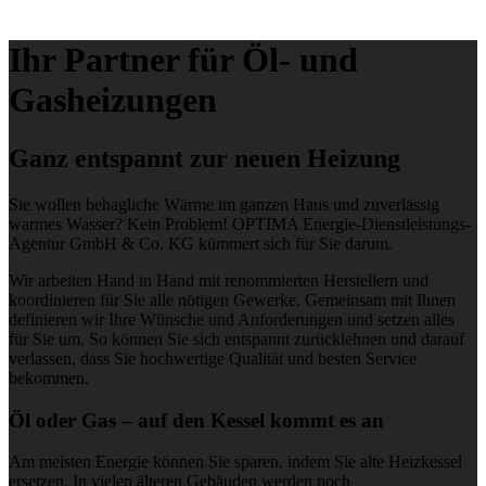
Ihr Partner für Öl- und
Gasheizungen
Ganz entspannt zur neuen Heizung
Sie wollen behagliche Wärme im ganzen Haus und zuverlässig
warmes Wasser? Kein Problem! OPTIMA Energie-Dienstleistungs-
Agentur GmbH & Co. KG kümmert sich für Sie darum.
Wir arbeiten Hand in Hand mit renommierten Herstellern und
koordinieren für Sie alle nötigen Gewerke. Gemeinsam mit Ihnen
definieren wir Ihre Wünsche und Anforderungen und setzen alles
für Sie um. So können Sie sich entspannt zurücklehnen und darauf
verlassen, dass Sie hochwertige Qualität und besten Service
bekommen.
Öl oder Gas – auf den Kessel kommt es an
Am meisten Energie können Sie sparen, indem Sie alte Heizkessel
ersetzen. In vielen älteren Gebäuden werden noch