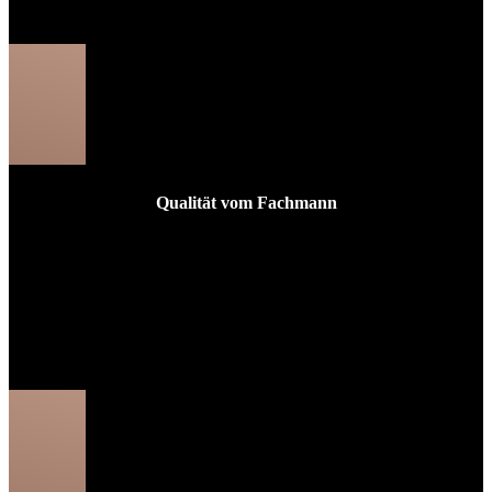
Beratung
Qualität vom Fachmann
Wir verbauen ausschließlich Markenprodukte führender
Hersteller
Sie profitieren von umfassenden Garantie- und
Serviceleistungen
Wir übernehmen für Sie die Installation, Instandhaltung und
Reparatur