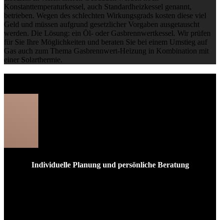
Konstanttemperaturkessel, auch Standardheizkessel genannt,
betrieben. Wegen des schlechten Wirkungsgrads kosten diese viel
Geld und müssen aufgrund gesetzlicher Vorgaben ausgetauscht
werden. Die Lösung: ein Öl- oder Gasbrennwertkessel. Wir prüfen
für Sie Ihre Möglichkeiten und beraten Sie bei einem Umstieg auf
Gas auch zum Thema Gasbrennwert-Heizung in Kombination mit
einer Solarthermie.
Ihre Vorteile
Individuelle Planung und persönliche Beratung
Wir sprechen mit Ihnen über Ihre Vorstellungen und Wünsche
Wir prüfen für Sie die Voraussetzungen für einen Umstieg
von Öl auf Gas
Sie bekommen eine transparente Kostenaufstellung und