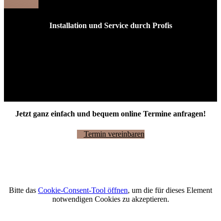
Installation und Service durch Profis
Vom Schornsteinfeger zum Elektriker: Wir koordinieren alle
Gewerke für Sie
Ihre Öl- oder Gasheizung wird individuell auf Ihr Gebäude
abgestimmt
Wir versprechen eine sorgfältige und termingerechte
Ausführung
Jetzt ganz einfach und bequem online Termine anfragen!
Termin vereinbaren
Bitte das
Cookie-Consent-Tool öffnen
, um die für dieses Element
notwendigen Cookies zu akzeptieren.