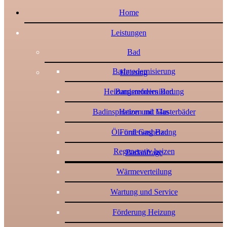
Home
Leistungen
Bad
Badmodernisierung
Heizung
Heizungsmodernisierung
Barrierefreies Bad
Badinspiration und Musterbäder
Heizen mit Gas
Öl- und Gasheizung
Förderung Bad
Regenerativ heizen
Badanfrage
Wärmeverteilung
Wartung und Service
Förderung Heizung