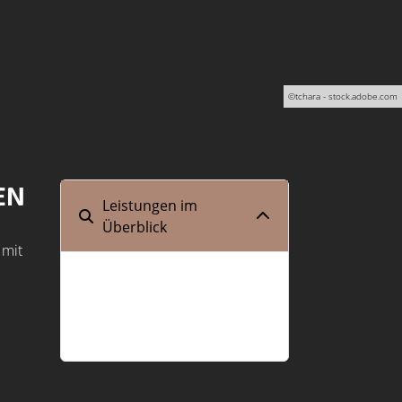
©tchara - stock.adobe.com
EN
Leistungen im
Überblick
 mit
Wärmepumpe
Heizen mit Holz