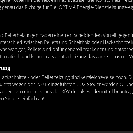
ngere Kosten im Betrieb, ein nachwachsender Rohstoff als Heizmit
ng genau das Richtige für Sie! OPTIMA Energie-Dienstleistungs-
und Pelletheizungen haben einen entscheidenden Vorteil gegen
nterschied zwischen Pellets und Scheitholz oder Hackschnitzel
twas weniger, Pellets sind dafür generell trockener und entspr
utomatisch und können als Zentralheizung das ganze Haus mit 
rung
 Hackschnitzel- oder Pelletheizung sind vergleichsweise hoch. D
t zuletzt wegen der 2021 eingeführten CO2-Steuer werden Öl u
g zudem von einem Bonus der KfW der als Fördermittel beantrag
n Sie uns einfach an!