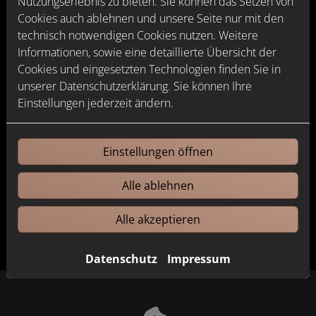
Nutzungserlebnis zu bieten. Sie können das Setzen von
Cookies auch ablehnen und unsere Seite nur mit den
technisch notwendigen Cookies nutzen. Weitere
Daten- und Netzwerktechnik
Informationen, sowie eine detaillierte Übersicht der
Cookies und eingesetzten Technologien finden Sie in
Videokonferenzen, Streaming, Uploads
unserer Datenschutzerklärung. Sie können Ihre
in die Cloud ­– die Anforderungen an
Einstellungen jederzeit ändern.
Büro- oder Heimnetzwerke steigen
immer weiter.
Einstellungen öffnen
Weiterlesen
Alle ablehnen
Alle akzeptieren
Datenschutz
Impressum